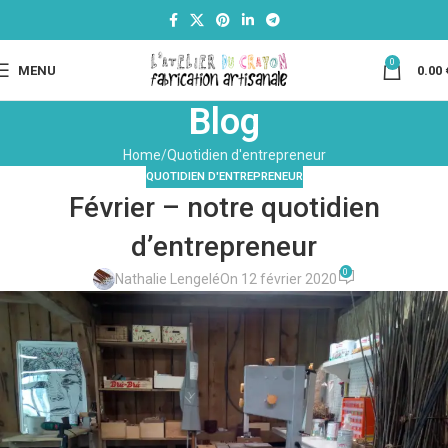
0
MENU
0.00
Blog
Home
Quotidien d'entrepreneur
QUOTIDIEN D'ENTREPRENEUR
Février – notre quotidien
d’entrepreneur
0
Nathalie Lengelé
On 12 février 2020